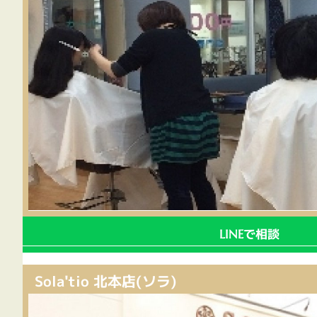
で相談
LINE
Sola'tio 北本店(ソラ)