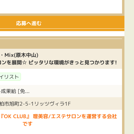
応募へ進む
)・Mix(原木中山)
ンを展開☆ ピッタリな環境がきっと見つかります!
イリスト
果給 [免...
柏市旭町2-5-1リッツヴィラ1F
OK CLUB』 理美容/エステサロンを運営する会社
です