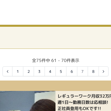
全75件中 61 - 70件表示
1
2
3
4
5
6
7
8
レギュラーワーク月収32万
週1日～勤務日数は応相談!
正社員登用もOKです!!