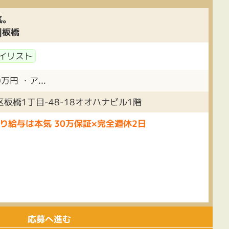
気。
|板橋
イリスト
円 ・ア...
板橋1丁目-48-18オオハナビル1階
り給与は本気 30万保証×完全週休2日
応募へ進む