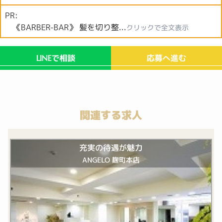
PR:
《BARBER-BAR》 髪を切り整...
クリックで全文表示
で相談
応募へ進む
LINE
関連する求人
充実の待遇が魅力
ANGELO 麹町本店